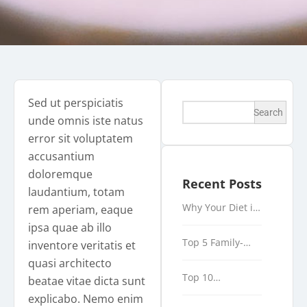
Sed ut perspiciatis
Search
unde omnis iste natus
error sit voluptatem
accusantium
doloremque
Recent Posts
laudantium, totam
Why Your Diet is
rem aperiam, eaque
Not Enough
ipsa quae ab illo
Top 5 Family-
inventore veritatis et
Friendly
quasi architecto
Attractions to
Top 10
beatae vitae dicta sunt
Visit This
Restaurants to
Weekend
explicabo. Nemo enim
Try in Your City