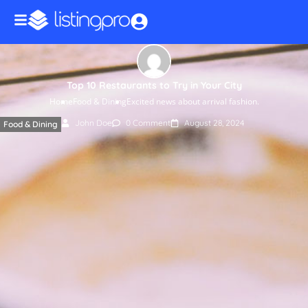
Top 10 Restaurants to Try in Your City
Home
Food & Dining
Excited news about arrival fashion.
John Doe
0 Comment
August 28, 2024
Food & Dining