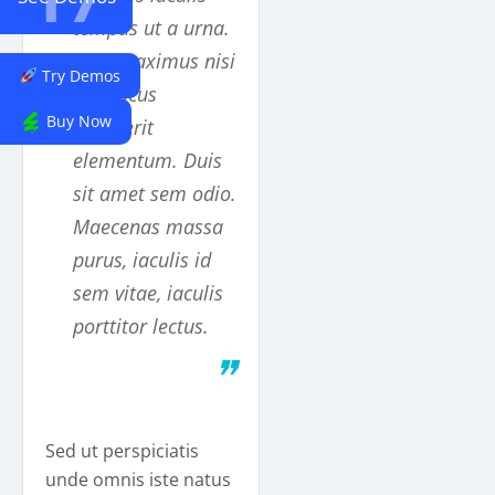
tempus ut a urna.
Duis maximus nisi
Try Demos
non lacus
Buy Now
hendrerit
elementum. Duis
sit amet sem odio.
Maecenas massa
purus, iaculis id
sem vitae, iaculis
porttitor lectus.
❞
Sed ut perspiciatis
unde omnis iste natus