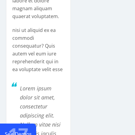
labore et dolore
magnam aliquam
quaerat voluptatem.
nisi ut aliquid ex ea
commodi
consequatur? Quis
autem vel eum iure
reprehenderit qui in
ea voluptate velit esse
❝
Lorem ipsum
dolor sit amet,
consectetur
adipiscing elit.
Nullam vitae nisi
17
sed felis iaculis
See Demos